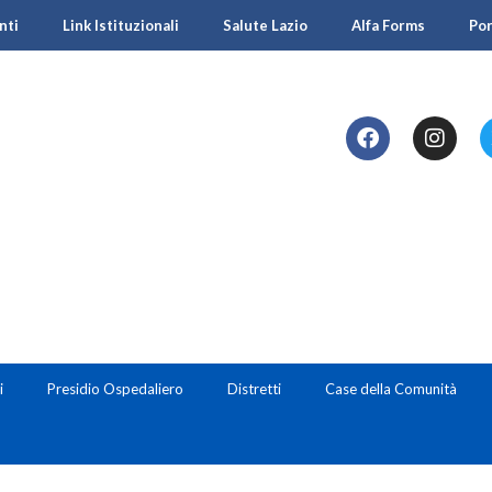
nti
Link Istituzionali
Salute Lazio
Alfa Forms
Po
i
Presidio Ospedaliero
Distretti
Case della Comunità