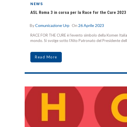
NEWS
ASL Roma 3 in corsa per la Race for the Cure 2023
By
Comunicazione Urp
On
26 Aprile 2023
RACE FOR THE CURE è l’evento simbolo della Komen Italia e l
mondo. Si svolge sotto l’Alto Patronato del Presidente del
Read More