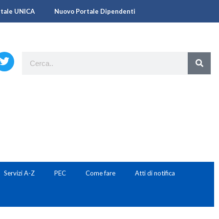
rtale UNICA
Nuovo Portale Dipendenti
Servizi A-Z
PEC
Come fare
Atti di notifica