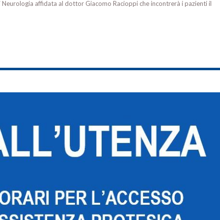
di Neurologia affidata al dottor Giacomo Racioppi che incontrerà i pazienti il