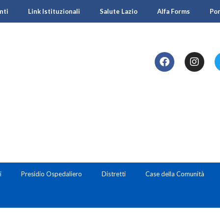
nti
Link Istituzionali
Salute Lazio
Alfa Forms
Po
i
Presidio Ospedaliero
Distretti
Case della Comunità