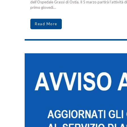
dell’Ospedale Grassi di Ostia. Il 5 marzo partirà l’attività 
primo giovedì…
Read More