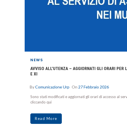
NEWS
AVVISO ALL’UTENZA – AGGIORNATI GLI ORARI PER 
E XI
By
Comunicazione Urp
On
27 Febbraio 2026
Sono stati modificati e aggiornati gli orari di accesso al ser
cliccando qui
Read More