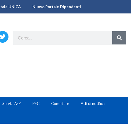
rtale UNICA
Nuovo Portale Dipendenti
Servizi A-Z
PEC
Come fare
Atti di notifica