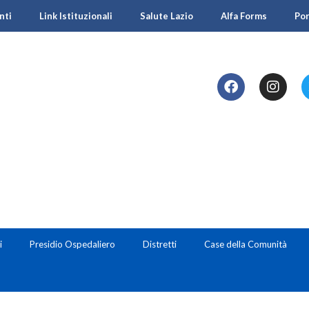
nti
Link Istituzionali
Salute Lazio
Alfa Forms
Po
i
Presidio Ospedaliero
Distretti
Case della Comunità