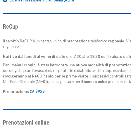
Libera Professione Intramoenia (ALPI)
ReCup
Il servizio ReCUP è un centro unico di prenotazione telefonico regionale. Si
regionale.
È attivo dal lunedì al venerdì dalle ore 7.30 alle 19.30 ed il sabato dall
Per i
malati cronici
è stata introdotta una
nuova modalità di prenotazio
oncologiche, cardiovascolari, respiratorie e diabetiche, che rappresentano i
rivolgeranno al ReCUP solo per le prime visite
. I successivi controlli s
Medicina Generale (MMG), senza passare per il numero unico per le prenotaz
Prenotazione:
06.9939
Prenotazioni online