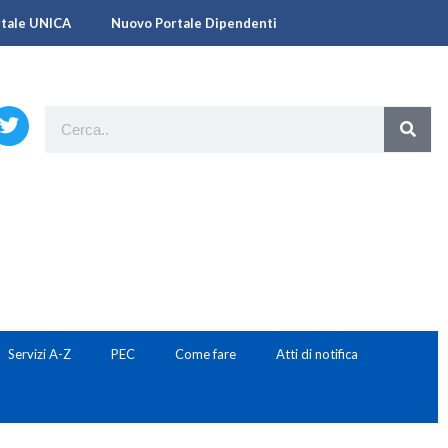
rtale UNICA
Nuovo Portale Dipendenti
Servizi A-Z
PEC
Come fare
Atti di notifica