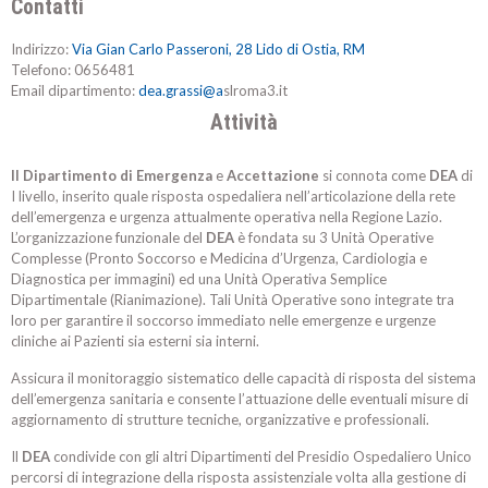
Contatti
Indirizzo:
Via Gian Carlo Passeroni, 28 Lido di Ostia, RM
Telefono:
0656481
Email dipartimento:
dea.grassi@a
slroma3.it
Attività
Il Dipartimento di Emergenza
e
Accettazione
si connota come
DEA
di
I livello, inserito quale risposta ospedaliera nell’articolazione della rete
dell’emergenza e urgenza attualmente operativa nella Regione Lazio.
L’organizzazione funzionale del
DEA
è fondata su 3 Unità Operative
Complesse (Pronto Soccorso e Medicina d’Urgenza, Cardiologia e
Diagnostica per immagini) ed una Unità Operativa Semplice
Dipartimentale (Rianimazione). Tali Unità Operative sono integrate tra
loro per garantire il soccorso immediato nelle emergenze e urgenze
cliniche ai Pazienti sia esterni sia interni.
Assicura il monitoraggio sistematico delle capacità di risposta del sistema
dell’emergenza sanitaria e consente l’attuazione delle eventuali misure di
aggiornamento di strutture tecniche, organizzative e professionali.
Il
DEA
condivide con gli altri Dipartimenti del Presidio Ospedaliero Unico
percorsi di integrazione della risposta assistenziale volta alla gestione di