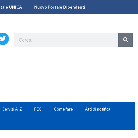
rtale UNICA
Nuovo Portale Dipendenti
Servizi A-Z
PEC
Come fare
Atti di notifica