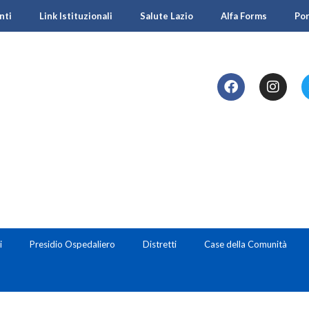
nti
Link Istituzionali
Salute Lazio
Alfa Forms
Po
i
Presidio Ospedaliero
Distretti
Case della Comunità