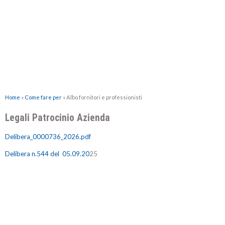
Home
»
Come fare per
»
Albo fornitori e professionisti
Legali Patrocinio Azienda
Delibera_0000736_2026.pdf
Delibera
n.544 del 05.09.20
25