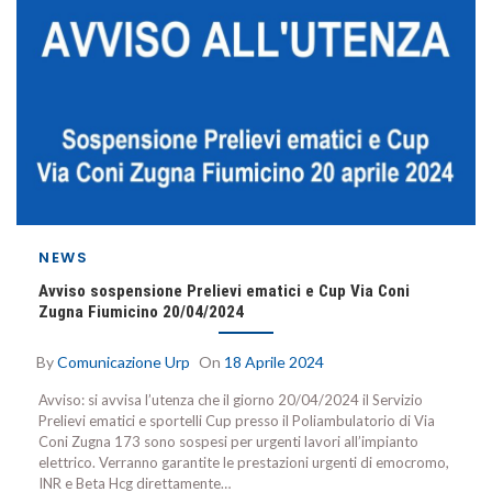
NEWS
Avviso sospensione Prelievi ematici e Cup Via Coni
Zugna Fiumicino 20/04/2024
By
Comunicazione Urp
On
18 Aprile 2024
Avviso: si avvisa l’utenza che il giorno 20/04/2024 il Servizio
Prelievi ematici e sportelli Cup presso il Poliambulatorio di Via
Coni Zugna 173 sono sospesi per urgenti lavori all’impianto
elettrico. Verranno garantite le prestazioni urgenti di emocromo,
INR e Beta Hcg direttamente…