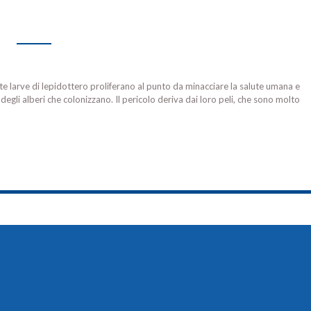
ste larve di lepidottero proliferano al punto da minacciare la salute umana e
degli alberi che colonizzano. Il pericolo deriva dai loro peli, che sono molto