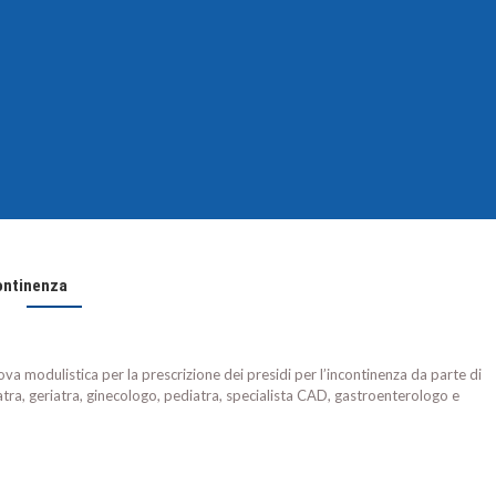
ontinenza
va modulistica per la prescrizione dei presidi per l’incontinenza da parte di
isiatra, geriatra, ginecologo, pediatra, specialista CAD, gastroenterologo e