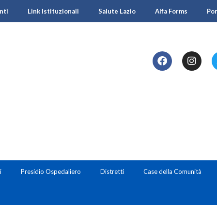
nti
Link Istituzionali
Salute Lazio
Alfa Forms
Po
i
Presidio Ospedaliero
Distretti
Case della Comunità