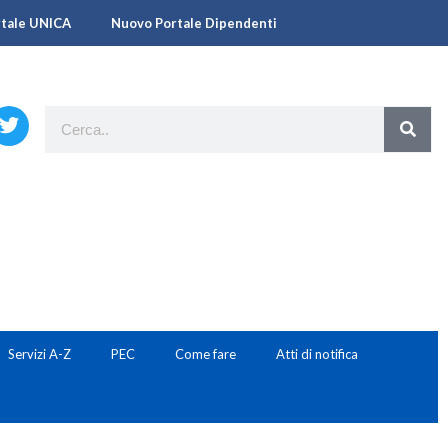
rtale UNICA
Nuovo Portale Dipendenti
Servizi A-Z
PEC
Come fare
Atti di notifica