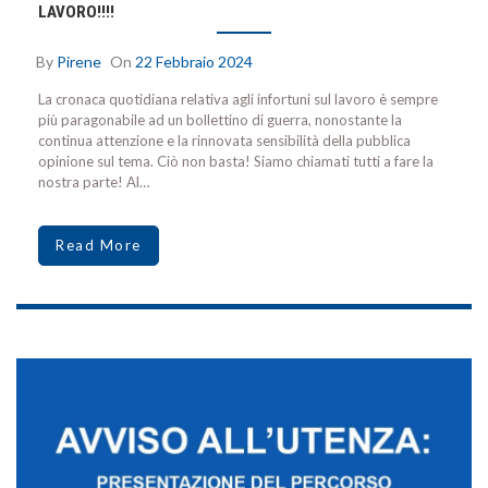
LAVORO!!!!
By
Pirene
On
22 Febbraio 2024
La cronaca quotidiana relativa agli infortuni sul lavoro è sempre
più paragonabile ad un bollettino di guerra, nonostante la
continua attenzione e la rinnovata sensibilità della pubblica
opinione sul tema. Ciò non basta! Siamo chiamati tutti a fare la
nostra parte! Al…
Read More