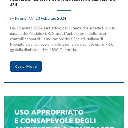
48H.
By
Pirene
On
23 Febbraio 2024
Dal 15 marzo 2024 sarà attivo per l’utenza che accede al punto
nascita del Presidio G. B. Grassi, l’Ambulatorio dedicato ai
controlli neonatali. Le indicazioni della Società Italiana di
Neonatologia richiede una valutazione del neonato entro 7-10
gg dalla dimissione. Nell’UOC Ostetricia…
Read More