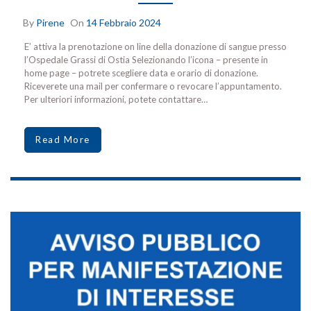
By
Pirene
On
14 Febbraio 2024
E’ attiva la prenotazione on line della donazione di sangue presso
l’Ospedale Grassi di Ostia Selezionando l’icona – presente in
home page – potrete scegliere data e orario di donazione.
Riceverete una mail per confermare o revocare l’appuntamento.
Per ulteriori informazioni, potete contattare…
Read More