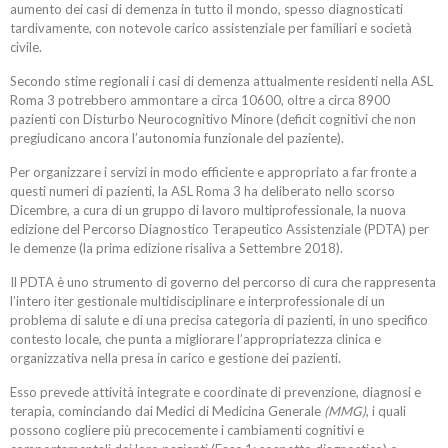
aumento dei casi di demenza in tutto il mondo, spesso diagnosticati
tardivamente, con notevole carico assistenziale per familiari e società
civile.
Secondo stime regionali i casi di demenza attualmente residenti nella ASL
Roma 3 potrebbero ammontare a circa 10600, oltre a circa 8900
pazienti con Disturbo Neurocognitivo Minore (deficit cognitivi che non
pregiudicano ancora l’autonomia funzionale del paziente).
Per organizzare i servizi in modo efficiente e appropriato a far fronte a
questi numeri di pazienti, la ASL Roma 3 ha deliberato nello scorso
Dicembre, a cura di un gruppo di lavoro multiprofessionale, la nuova
edizione del Percorso Diagnostico Terapeutico Assistenziale (PDTA) per
le demenze (la prima edizione risaliva a Settembre 2018).
Il PDTA è uno strumento di governo del percorso di cura che rappresenta
l’intero iter gestionale multidisciplinare e interprofessionale di un
problema di salute e di una precisa categoria di pazienti, in uno specifico
contesto locale, che punta a migliorare l’appropriatezza clinica e
organizzativa nella presa in carico e gestione dei pazienti.
Esso prevede attività integrate e coordinate di prevenzione, diagnosi ​​e
terapia, cominciando dai Medici di Medicina Generale
(MMG)
, i quali
possono cogliere più precocemente i cambiamenti cognitivi e