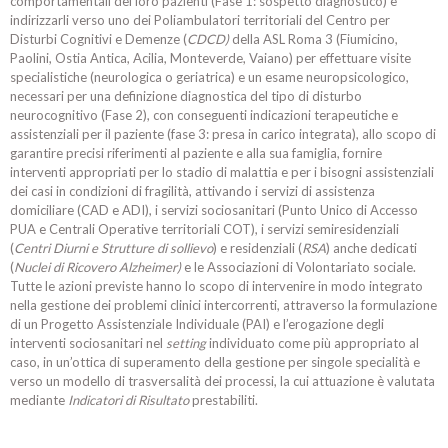
comportamentali dei loro pazienti (Fase 1: sospetto diagnostico) e
indirizzarli verso uno dei Poliambulatori territoriali del Centro per
Disturbi Cognitivi e Demenze (
CDCD)
della ASL Roma 3 (Fiumicino,
Paolini, Ostia Antica, Acilia, Monteverde, Vaiano) per effettuare visite
specialistiche (neurologica o geriatrica) e un esame neuropsicologico,
necessari per una definizione diagnostica del tipo di disturbo
neurocognitivo (Fase 2), con conseguenti indicazioni terapeutiche e
assistenziali per il paziente (fase 3: presa in carico integrata), allo scopo di
garantire precisi riferimenti al paziente e alla sua famiglia, fornire
interventi appropriati per lo stadio di malattia e per i bisogni assistenziali
dei casi in condizioni di fragilità, attivando i servizi di assistenza
domiciliare (CAD e ADI), i servizi sociosanitari (Punto Unico di Accesso
PUA e Centrali Operative territoriali COT), i servizi semiresidenziali
(
Centri Diurni e Strutture di sollievo
) e residenziali (
RSA
) anche dedicati
(
Nuclei di Ricovero Alzheimer)
e le Associazioni di Volontariato sociale.
Tutte le azioni previste hanno lo scopo di intervenire in modo integrato
nella gestione dei problemi clinici intercorrenti, attraverso la formulazione
di un Progetto Assistenziale Individuale (PAI) e l’erogazione degli
interventi sociosanitari nel
setting
individuato come più appropriato al
caso, in un’ottica di superamento della gestione per singole specialità e
verso un modello di trasversalità dei processi, la cui attuazione è valutata
mediante
Indicatori di Risultato
prestabiliti.