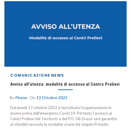
COMUNICAZIONE
NEWS
Avviso all’utenza: modalità di accesso al Centro Prelievi
By
Pirene
On
13 Ottobre 2022
Dal lunedì 17 ottobre 2022 è ripristinata l’organizzazione in
essere prima dell’emergenza Covid 19. Pertanto l’accesso ai
Centri Prelievi del Territorio e del P.O. GB Grassi sarà garantito
ai cittadini secondo le modalità orarie del singolo Presidio