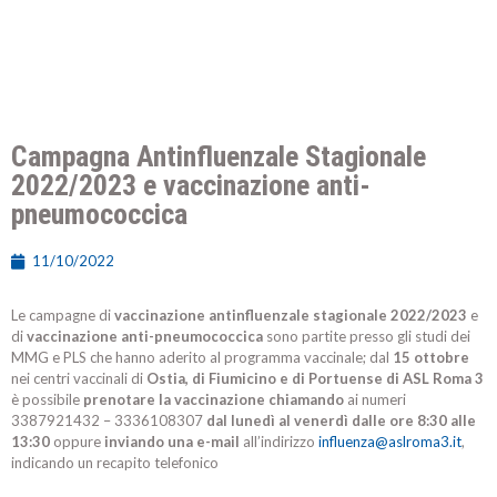
Campagna Antinfluenzale Stagionale
2022/2023 e vaccinazione anti-
pneumococcica
11/10/2022
Le campagne di
vaccinazione antinfluenzale stagionale 2022/2023
e
di
vaccinazione anti-pneumococcica
sono partite presso gli studi dei
MMG e PLS che hanno aderito al programma vaccinale; dal
15 ottobre
nei centri vaccinali di
Ostia, di Fiumicino e di Portuense di ASL Roma 3
è possibile
prenotare la vaccinazione chiamando
ai numeri
3387921432 – 3336108307
dal lunedì al venerdì dalle ore 8:30 alle
13:30
oppure
inviando una e-mail
all’indirizzo
influenza@aslroma3.it
,
indicando un recapito telefonico