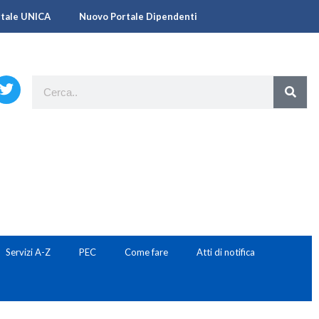
rtale UNICA
Nuovo Portale Dipendenti
Servizi A-Z
PEC
Come fare
Atti di notifica