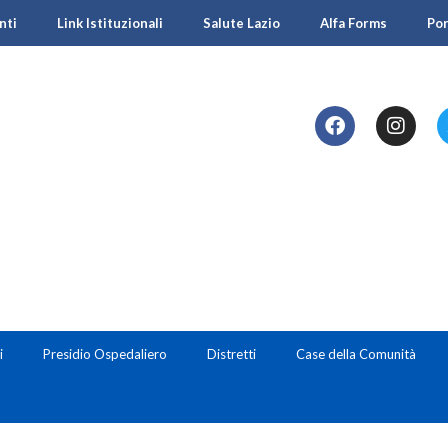
nti
Link Istituzionali
Salute Lazio
Alfa Forms
Po
i
Presidio Ospedaliero
Distretti
Case della Comunità