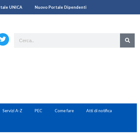
rtale UNICA
Nuovo Portale Dipendenti
Servizi A-Z
PEC
Come fare
Atti di notifica