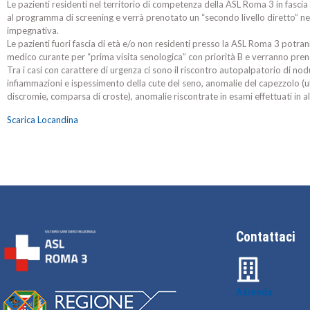
Le pazienti residenti nel territorio di competenza della ASL Roma 3 in fascia
al programma di screening e verrà prenotato un “secondo livello diretto” nell
impegnativa.
Le pazienti fuori fascia di età e/o non residenti presso la ASL Roma 3 potra
medico curante per “prima visita senologica” con priorità B e verranno pre
Tra i casi con carattere di urgenza ci sono il riscontro autopalpatorio di n
infiammazioni e ispessimento della cute del seno, anomalie del capezzolo (ul
discromie, comparsa di croste), anomalie riscontrate in esami effettuati in al
Scarica Locandina
Contattaci
Azienda