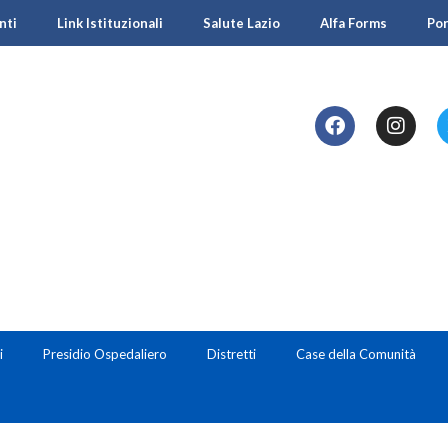
nti
Link Istituzionali
Salute Lazio
Alfa Forms
Po
i
Presidio Ospedaliero
Distretti
Case della Comunità