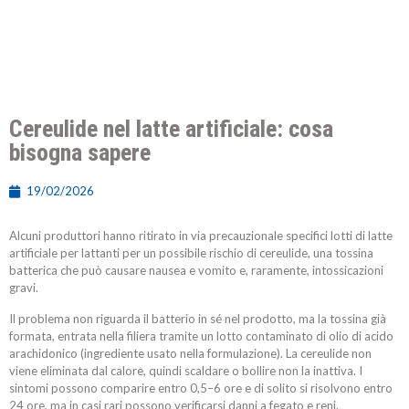
Cereulide nel latte artificiale: cosa
bisogna sapere
19/02/2026
Alcuni produttori hanno ritirato in via precauzionale specifici lotti di latte
artificiale per lattanti per un possibile rischio di cereulide, una tossina
batterica che può causare nausea e vomito e, raramente, intossicazioni
gravi.
Il problema non riguarda il batterio in sé nel prodotto, ma la tossina già
formata, entrata nella filiera tramite un lotto contaminato di olio di acido
arachidonico (ingrediente usato nella formulazione). La cereulide non
viene eliminata dal calore, quindi scaldare o bollire non la inattiva. I
sintomi possono comparire entro 0,5–6 ore e di solito si risolvono entro
24 ore, ma in casi rari possono verificarsi danni a fegato e reni.