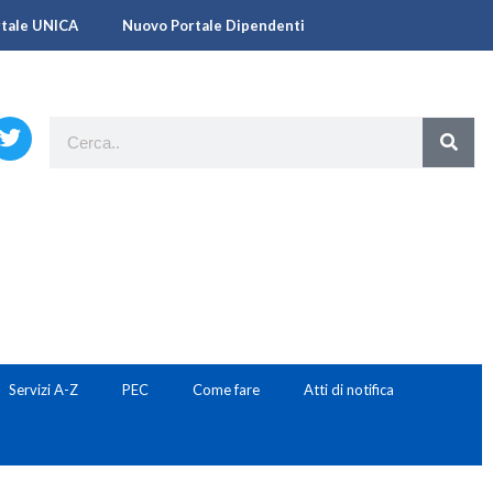
rtale UNICA
Nuovo Portale Dipendenti
Servizi A-Z
PEC
Come fare
Atti di notifica