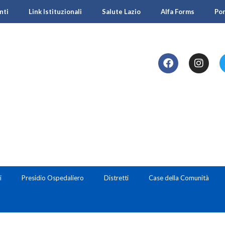
nti
Link Istituzionali
Salute Lazio
Alfa Forms
Po
i
Presidio Ospedaliero
Distretti
Case della Comunità