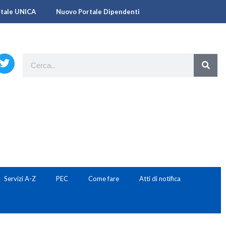
rtale UNICA
Nuovo Portale Dipendenti
Servizi A-Z
PEC
Come fare
Atti di notifica