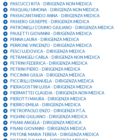
PASCUCCI RITA - DIRIGENZA NON MEDICA
PASQUALI SIMONA - DIRIGENZA NON MEDICA
PASSACANTANDO ANNA - DIRIGENZA MEDICA
PASSERO GIUSEPPE - DIRIGENZA MEDICA
PATRONELLI COSIMO GIULIANO - DIRIGENZA MEDICA
PAULETTI GIOVANNI - DIRIGENZA MEDICA
PENNA LAURA - DIRIGENZA MEDICA
PERRONE VINCENZO - DIRIGENZA MEDICA
PESCI LUDOVICA - DIRIGENZA MEDICA
PETRANGELI CARLA - DIRIGENZA NON MEDICA
PETRINI FEDERICA - DIRIGENZA MEDICA
PETRINI PIERO - DIRIGENZA MEDICA
PICCININI GIULIA - DIRIGENZA MEDICA
PICCIRILLI EMANUELA - DIRIGENZA MEDICA
PIERAGOSTINI LUISA - DIRIGENZA MEDICA
PIERMATTEI CLAUDIA - DIRIGENZA NON MEDICA
PIEROTTI MAURA - DIRIGENZA MEDICA
PIERRO EMILIA - DIRIGENZA MEDICA
PIETROPAOLO ENZO - DIRIGENZA P.T.A.
PIGHINI GIULIANO - DIRIGENZA MEDICA
PISANI ANGELA - DIRIGENZA MEDICA
PISANI GIOVANNI - DIRIGENZA MEDICA
PISTONE MARIA TERESA - DIRIGENZA MEDICA