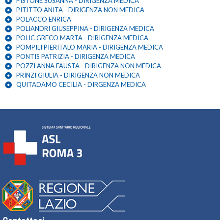
PISTONE SUSANNA - DIRIGENZA MEDICA
PITITTO ANITA - DIRIGENZA NON MEDICA
POLACCO ENRICA
POLIANDRI GIUSEPPINA - DIRIGENZA MEDICA
POLIC GRECO MARTA - DIRIGENZA MEDICA
POMPILI PIERITALO MARIA - DIRIGENZA MEDICA
PONTIS PATRIZIA - DIRIGENZA MEDICA
POZZI ANNA FAUSTA - DIRIGENZA NON MEDICA
PRINZI GIULIA - DIRIGENZA NON MEDICA
QUITADAMO CECILIA - DIRGENZA MEDICA