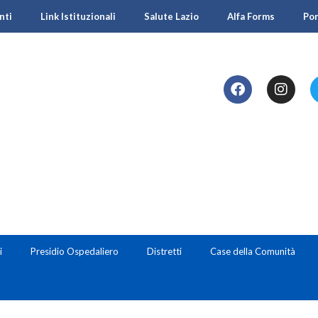
nti
Link Istituzionali
Salute Lazio
Alfa Forms
Po
i
Presidio Ospedaliero
Distretti
Case della Comunità