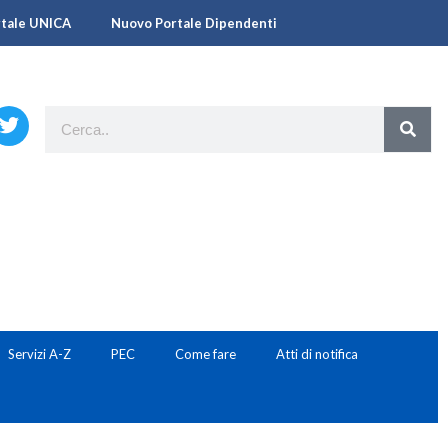
rtale UNICA
Nuovo Portale Dipendenti
Servizi A-Z
PEC
Come fare
Atti di notifica