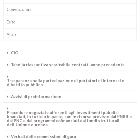
Convocazioni
Esito
Altro
CIG
Tabella riassuntiva scaricabile contratti anno precedente
Trasparenza nella partecipazione di portatori di interessi e
dibattito pubblico
Avvisi di preinformazione
Procedure negoziate afferenti agli investimenti pubblici
finanziati, in tutto o in parte, con le risorse previste dal PNRR e
dal PNC e dai programmi cofinanziati dai fondi strutturali
dell'Unione europea
Verbali delle commissioni di gara