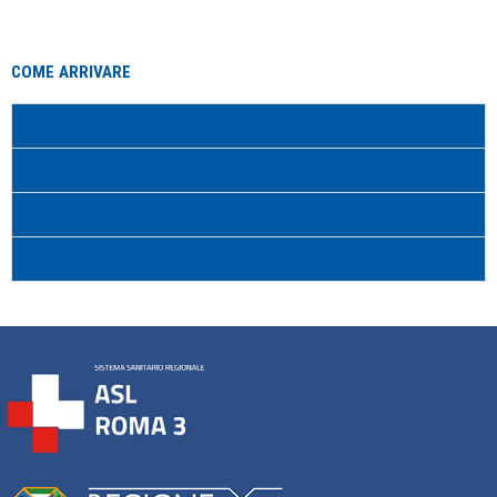
COME ARRIVARE
In Auto
In Autobus
In Treno
Parcheggio