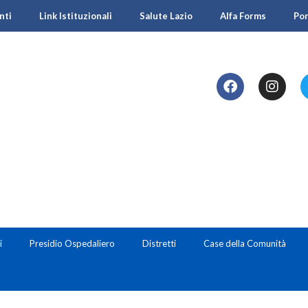
nti
Link Istituzionali
Salute Lazio
Alfa Forms
Po
i
Presidio Ospedaliero
Distretti
Case della Comunità