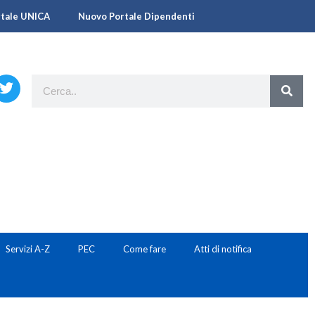
rtale UNICA
Nuovo Portale Dipendenti
Servizi A-Z
PEC
Come fare
Atti di notifica