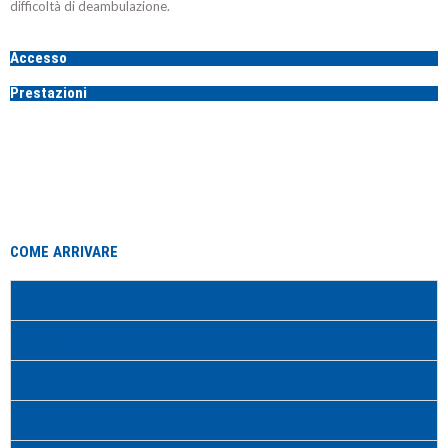
difficoltà di deambulazione.
Accesso
Prestazioni
COME ARRIVARE
In Auto
In Autobus
In Treno
Parcheggio