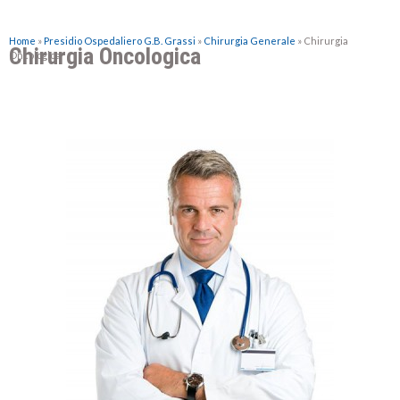
Home
»
Presidio Ospedaliero G.B. Grassi
»
Chirurgia Generale
»
Chirurgia
Chirurgia Oncologica
Oncologica