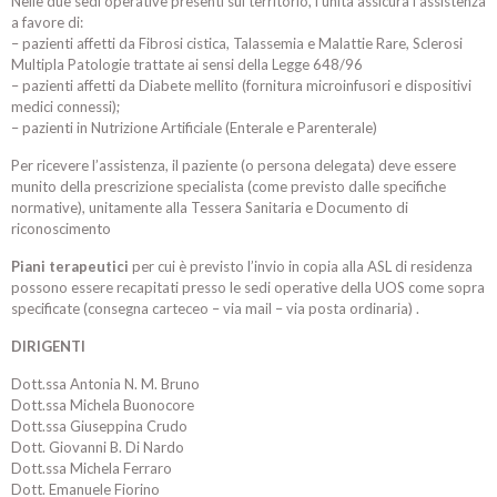
Nelle due sedi operative presenti sul territorio, l’unità assicura l’assistenza
a favore di:
– pazienti affetti da Fibrosi cistica, Talassemia e Malattie Rare, Sclerosi
Multipla Patologie trattate ai sensi della Legge 648/96
– pazienti affetti da Diabete mellito (fornitura microinfusori e dispositivi
medici connessi);
– pazienti in Nutrizione Artificiale (Enterale e Parenterale)
Per ricevere l’assistenza, il paziente (o persona delegata) deve essere
munito della prescrizione specialista (come previsto dalle specifiche
normative), unitamente alla Tessera Sanitaria e Documento di
riconoscimento
Piani terapeutici
per cui è previsto l’invio in copia alla ASL di residenza
possono essere recapitati presso le sedi operative della UOS come sopra
specificate (consegna carteceo – via mail – via posta ordinaria) .
DIRIGENTI
Dott.ssa Antonia N. M. Bruno
Dott.ssa Michela Buonocore
Dott.ssa Giuseppina Crudo
Dott. Giovanni B. Di Nardo
Dott.ssa Michela Ferraro
Dott. Emanuele Fiorino