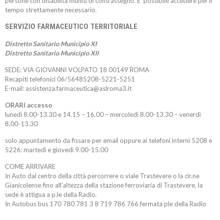
persone con disabilità muniti di contrassegno. E’ possibile accedere per il
tempo strettamente necessario.
SERVIZIO FARMACEUTICO TERRITORIALE
Distretto Sanitario Municipio XI
Distretto Sanitario Municipio XII
SEDE: VIA GIOVANNI VOLPATO 18 00149 ROMA
Recapiti telefonici 06/56485208-5221-5251
E-mail: assistenza.farmaceutica@aslroma3.it
ORARI accesso
lunedì 8.00-13.30 e 14.15 – 16.00 – mercoledì 8.00-13.30 – venerdì
8.00-13.30
solo appuntamento da fissare per email oppure ai telefoni interni 5208 e
5226: martedì e giovedì 9.00-15.00
COME ARRIVARE
In Auto dal centro della città percorrere o viale Trastevere o la cir.ne
Gianicolense fino all’altezza della stazione ferroviaria di Trastevere, la
sede è attigua a p.le della Radio.
In Autobus bus 170 780 781 3 8 719 786 766 fermata ple della Radio