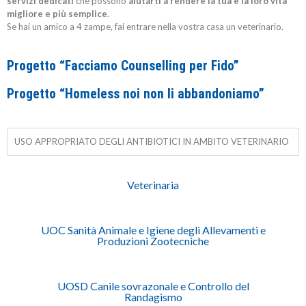
servizi dedicati
che possono
aiutarti a rendere la tua e la loro vita
migliore e più semplice
.
Se hai un amico a 4 zampe, fai entrare nella vostra casa un veterinario.
Progetto “Facciamo Counselling per Fido”
Progetto “Homeless noi non li abbandoniamo”
USO APPROPRIATO DEGLI ANTIBIOTICI IN AMBITO VETERINARIO
Veterinaria
UOC Sanità Animale e Igiene degli Allevamenti e
Produzioni Zootecniche
UOSD Canile sovrazonale e Controllo del
Randagismo