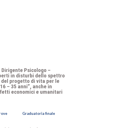
1 Dirigente Psicologo –
rti in disturbi dello spettro
del progetto di vita per le
 16 – 35 anni”, anche in
ffetti economici e umanitari
prove
Graduatoria finale