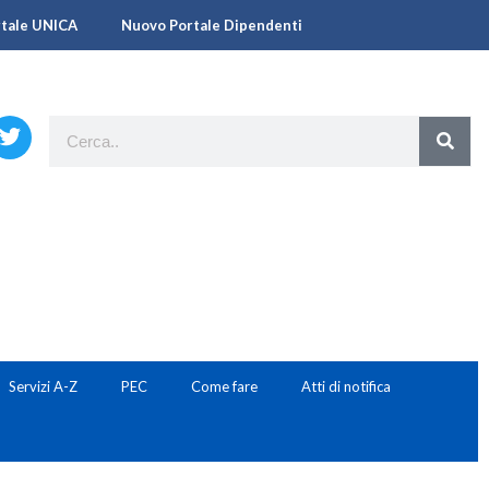
rtale UNICA
Nuovo Portale Dipendenti
Servizi A-Z
PEC
Come fare
Atti di notifica