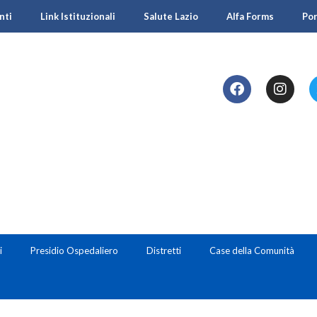
nti
Link Istituzionali
Salute Lazio
Alfa Forms
Po
i
Presidio Ospedaliero
Distretti
Case della Comunità