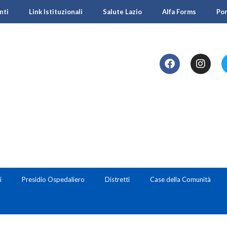
nti
Link Istituzionali
Salute Lazio
Alfa Forms
Po
i
Presidio Ospedaliero
Distretti
Case della Comunità