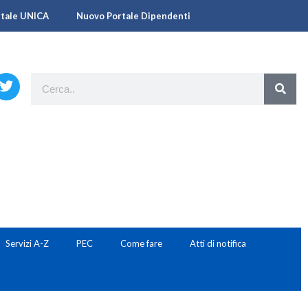
rtale UNICA
Nuovo Portale Dipendenti
Servizi A-Z
PEC
Come fare
Atti di notifica