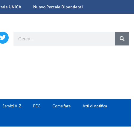
rtale UNICA
Nuovo Portale Dipendenti
Servizi A-Z
PEC
Come fare
Atti di notifica