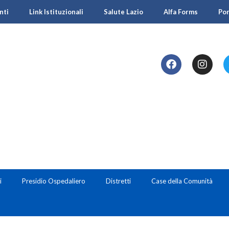
nti
Link Istituzionali
Salute Lazio
Alfa Forms
Po
i
Presidio Ospedaliero
Distretti
Case della Comunità