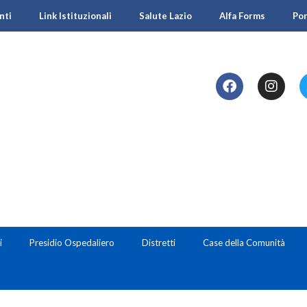
nti
Link Istituzionali
Salute Lazio
Alfa Forms
Po
i
Presidio Ospedaliero
Distretti
Case della Comunità