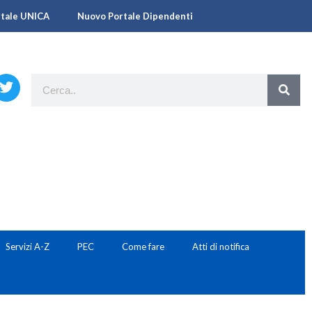
rtale UNICA
Nuovo Portale Dipendenti
Servizi A-Z
PEC
Come fare
Atti di notifica