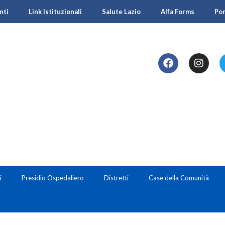
nti
Link Istituzionali
Salute Lazio
Alfa Forms
Po
i
Presidio Ospedaliero
Distretti
Case della Comunità