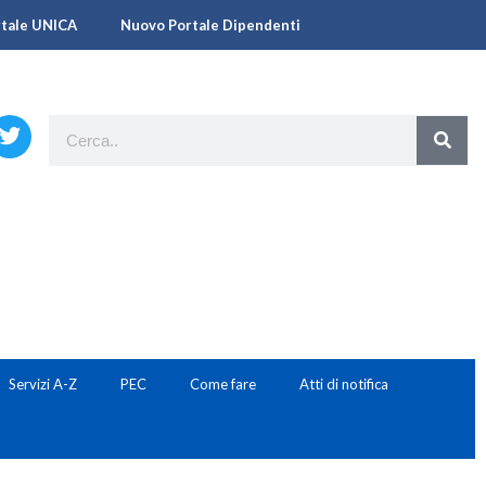
rtale UNICA
Nuovo Portale Dipendenti
Servizi A-Z
PEC
Come fare
Atti di notifica