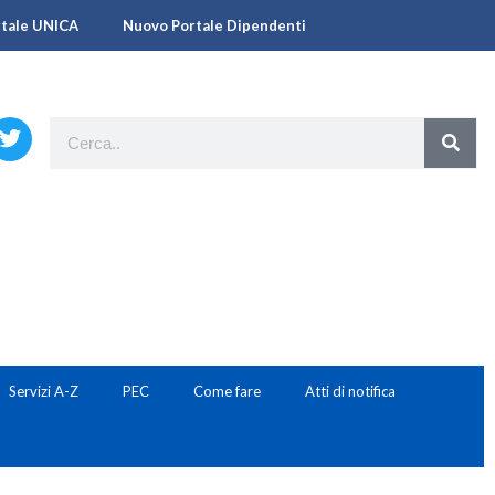
rtale UNICA
Nuovo Portale Dipendenti
Servizi A-Z
PEC
Come fare
Atti di notifica