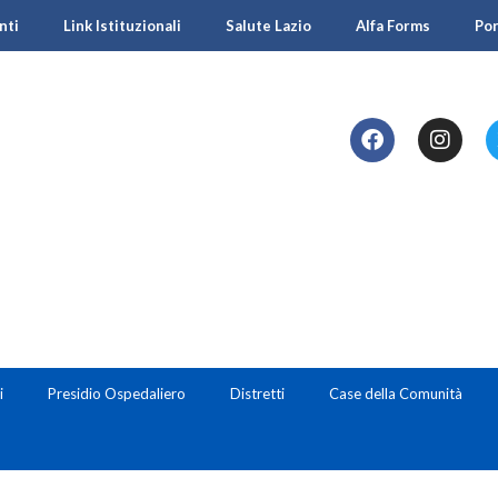
nti
Link Istituzionali
Salute Lazio
Alfa Forms
Po
i
Presidio Ospedaliero
Distretti
Case della Comunità