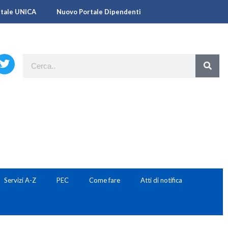
rtale UNICA
Nuovo Portale Dipendenti
Servizi A-Z
PEC
Come fare
Atti di notifica