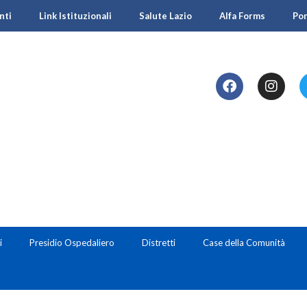
nti
Link Istituzionali
Salute Lazio
Alfa Forms
Po
i
Presidio Ospedaliero
Distretti
Case della Comunità