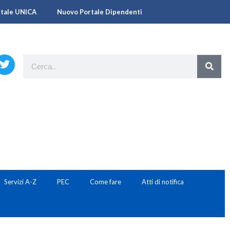
rtale UNICA
Nuovo Portale Dipendenti
Servizi A-Z
PEC
Come fare
Atti di notifica