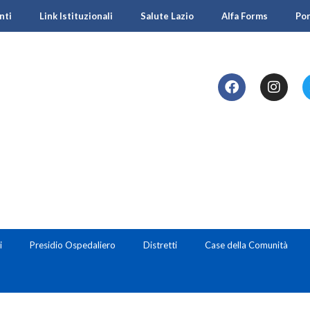
nti
Link Istituzionali
Salute Lazio
Alfa Forms
Po
i
Presidio Ospedaliero
Distretti
Case della Comunità