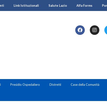
nti
Link Istituzionali
Salute Lazio
Alfa Forms
Po
i
Presidio Ospedaliero
Distretti
Case della Comunità