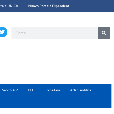
rtale UNICA
Nuovo Portale Dipendenti
Servizi A-Z
PEC
Come fare
Atti di notifica