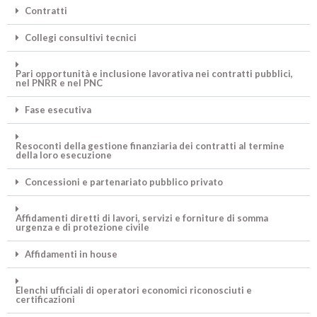
Contratti
Collegi consultivi tecnici
Pari opportunità e inclusione lavorativa nei contratti pubblici,
nel PNRR e nel PNC
Fase esecutiva
Resoconti della gestione finanziaria dei contratti al termine
della loro esecuzione
Concessioni e partenariato pubblico privato
Affidamenti diretti di lavori, servizi e forniture di somma
urgenza e di protezione civile
Affidamenti in house
Elenchi ufficiali di operatori economici riconosciuti e
certificazioni