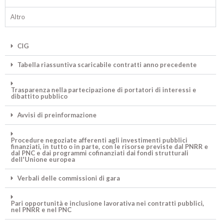
Altro
CIG
Tabella riassuntiva scaricabile contratti anno precedente
Trasparenza nella partecipazione di portatori di interessi e
dibattito pubblico
Avvisi di preinformazione
Procedure negoziate afferenti agli investimenti pubblici
finanziati, in tutto o in parte, con le risorse previste dal PNRR e
dal PNC e dai programmi cofinanziati dai fondi strutturali
dell'Unione europea
Verbali delle commissioni di gara
Pari opportunità e inclusione lavorativa nei contratti pubblici,
nel PNRR e nel PNC