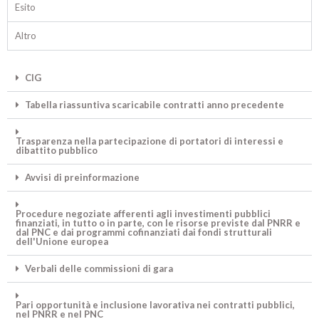
Esito
Altro
CIG
Tabella riassuntiva scaricabile contratti anno precedente
Trasparenza nella partecipazione di portatori di interessi e
dibattito pubblico
Avvisi di preinformazione
Procedure negoziate afferenti agli investimenti pubblici
finanziati, in tutto o in parte, con le risorse previste dal PNRR e
dal PNC e dai programmi cofinanziati dai fondi strutturali
dell'Unione europea
Verbali delle commissioni di gara
Pari opportunità e inclusione lavorativa nei contratti pubblici,
nel PNRR e nel PNC