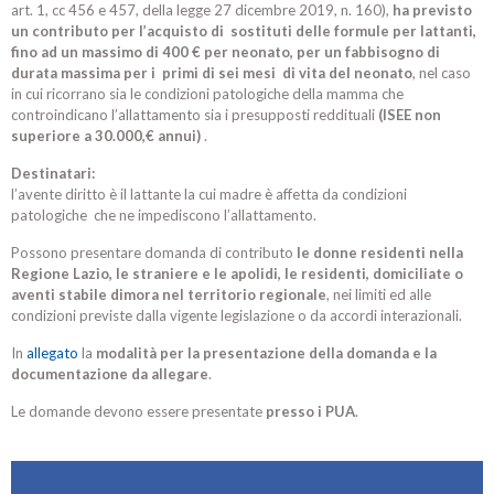
art. 1, cc 456 e 457, della legge 27 dicembre 2019, n. 160),
ha previsto
un contributo per l’acquisto di sostituti delle formule per lattanti,
fino ad un massimo di 400 € per neonato, per un fabbisogno di
durata massima per i primi di sei mesi di vita del neonato
, nel caso
in cui ricorrano sia le condizioni patologiche della mamma che
controindicano l’allattamento sia i presupposti reddituali
(ISEE non
superiore a 30.000,€ annui)
.
Destinatari:
l’avente diritto è il lattante la cui madre è affetta da condizioni
patologiche che ne impediscono l’allattamento.
Possono presentare domanda di contributo
le donne residenti nella
Regione Lazio, le straniere e le apolidi, le residenti, domiciliate o
aventi stabile dimora nel territorio regionale
, nei limiti ed alle
condizioni previste dalla vigente legislazione o da accordi interazionali.
In
allegato
la
modalità per la presentazione della domanda e la
documentazione da allegare
.
Le domande devono essere presentate
presso i PUA
.