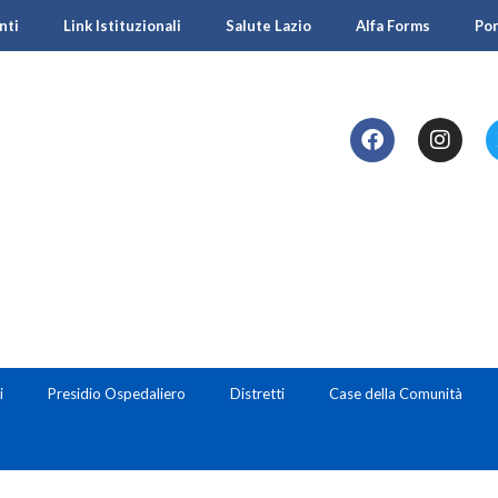
nti
Link Istituzionali
Salute Lazio
Alfa Forms
Po
i
Presidio Ospedaliero
Distretti
Case della Comunità