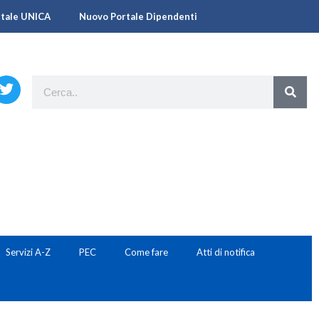
rtale UNICA
Nuovo Portale Dipendenti
Servizi A-Z
PEC
Come fare
Atti di notifica