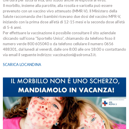
che dura per tutta la vita, uno scudo anche se esposte al virus.
Il morbillo, insieme alla parotite, alla rosolia e varicella può essere
prevenuto con un vaccino vivo attenuato (MMR-V). Il Ministero della
Salute raccomanda che i bambini ricevano due dosi del vaccino MPR-V,
iniziando con la prima dose all’età di 12-15 mesi e la seconda dose all’età
di 5-6 anni.
Per effettuare la vaccinazione è possibile consultare il sito aziendale
cliccando sull’icona “Sportello Unico”, chiamando da telefono fisso il
numero verde 800 605040 o da telefono cellulare il numero 0656
488301, dal lunedì al venerdì, dalle ore 8:00 alle ore 18:00 o contattando
via email il seguente indirizzo: vaccinazioni@aslroma3.it.
SCARICA LOCANDINA