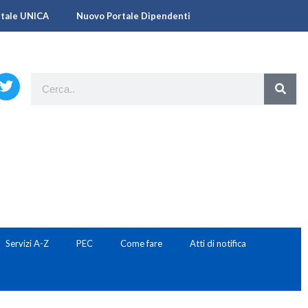
rtale UNICA
Nuovo Portale Dipendenti
Servizi A-Z
PEC
Come fare
Atti di notifica