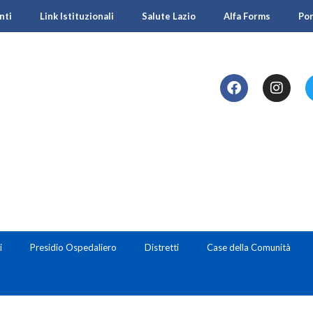
nti
Link Istituzionali
Salute Lazio
Alfa Forms
Po
i
Presidio Ospedaliero
Distretti
Case della Comunità