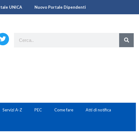
rtale UNICA
Nuovo Portale Dipendenti
Servizi A-Z
PEC
Come fare
Atti di notifica