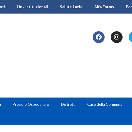
nti
Link Istituzionali
Salute Lazio
Alfa Forms
Po
i
Presidio Ospedaliero
Distretti
Case della Comunità