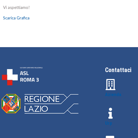
Vi aspettiamo!
Scarica Grafica
Contattaci
Azienda
Urp