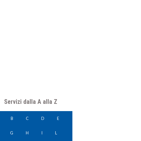
Servizi dalla A alla Z
B
C
D
E
G
H
I
L