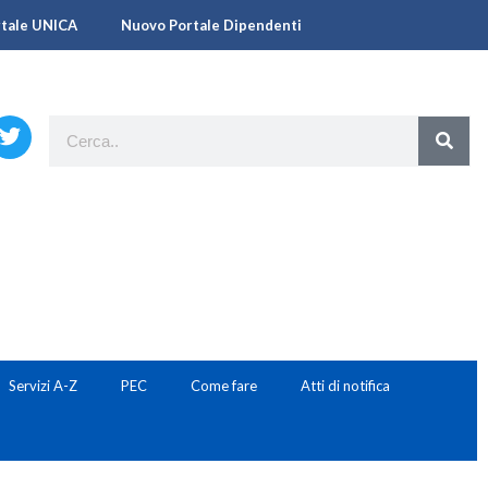
rtale UNICA
Nuovo Portale Dipendenti
Servizi A-Z
PEC
Come fare
Atti di notifica