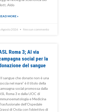
dott. Aldo
READ MORE »
6 Agosto 2026
Nessun commento
ASL Roma 3; Al via
campagna social per la
donazione del sangue
“Il sangue che donate non è una
goccia nel mare” è il titolo della
camoagna social promossa dalla
ASL Roma 3 e dalla UOC di
Immunoematologia e Medicina
Trasfusionale dell’Ospedale
Grassi di Ostia con l’obiettivo di