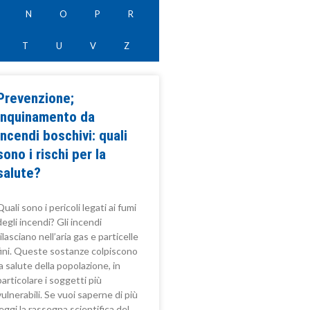
N
O
P
R
T
U
V
Z
Prevenzione;
Inquinamento da
incendi boschivi: quali
sono i rischi per la
salute?
Quali sono i pericoli legati ai fumi
degli incendi? Gli incendi
rilasciano nell’aria gas e particelle
fini. Queste sostanze colpiscono
la salute della popolazione, in
particolare i soggetti più
vulnerabili. Se vuoi saperne di più
leggi la rassegna scientifica del