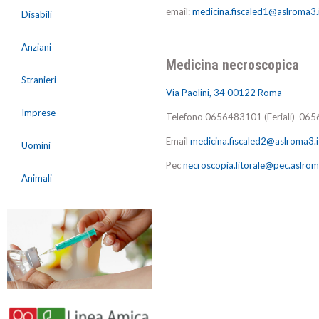
email:
medicina.fiscaled1@aslroma3.
Disabili
Anziani
Medicina necroscopica
Stranieri
Via Paolini, 34 00122 Roma
Imprese
Telefono
0656483101 (Feriali)
0656
Email
medicina.fiscaled2@aslroma3.i
Uomini
Pec
necroscopia.litorale@pec.aslrom
Animali