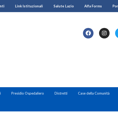
nti
Link Istituzionali
Salute Lazio
Alfa Forms
Po
i
Presidio Ospedaliero
Distretti
Case della Comunità