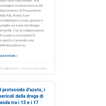
“Non sono solo numeri” è la
campagna social promossa dal
Dipartimento di Prevenzione
della ASL Roma 3 per
sensibilizzare scuole, giovani e
famiglie sul tema del disagio
giovanile. Con la collaborazione
di scuole e associazioni il
progetto si prende cura
dell’educazione su
READ MORE »
22 Luglio 2026
Nessun commento
Il protossido d’azoto, i
pericoli della droga di
moda tra i 13 e i 17