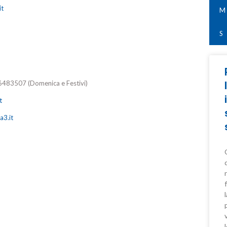
it
M
S
483507 (Domenica e Festivi)
t
a3.it