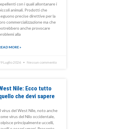
repellenti con i quali allontanare i
piccoli animali. Prodotti che
seguono precise direttive per la
loro commercializzazione ma che
potrebbero anche provocare
problemi alla
READ MORE »
29 Luglio 2026
Nessun commento
West Nile: Ecco tutto
quello che devi sapere
Il virus del West Nile, noto anche
come virus del Nilo occidentale,
colpisce principalmente uccelli,
cavalli e esseri umani. Presente