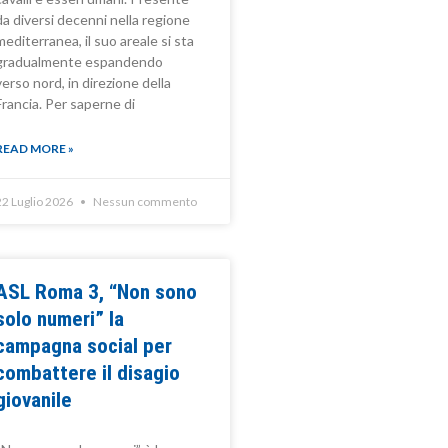
da diversi decenni nella regione
mediterranea, il suo areale si sta
gradualmente espandendo
verso nord, in direzione della
Francia. Per saperne di
READ MORE »
22 Luglio 2026
Nessun commento
ASL Roma 3, “Non sono
solo numeri” la
campagna social per
combattere il disagio
giovanile