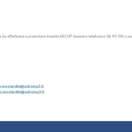
stica da effettuare e prenotare tramite RECUP (numero telefonico 06 99 39) o p
o.mostardini@aslroma3.it
io.mostardini@aslroma3.it