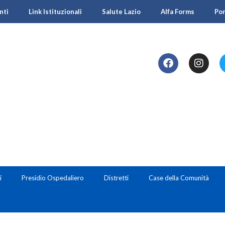
nti
Link Istituzionali
Salute Lazio
Alfa Forms
Po
i
Presidio Ospedaliero
Distretti
Case della Comunità