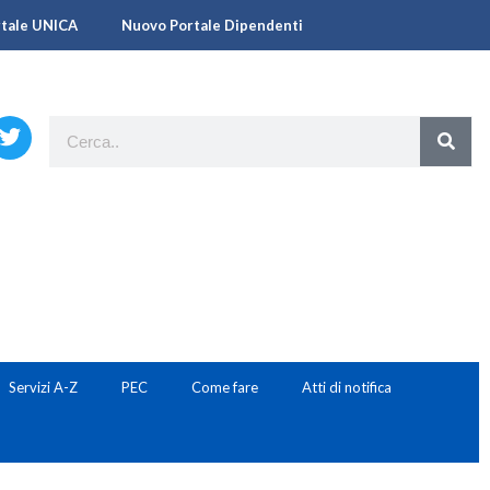
rtale UNICA
Nuovo Portale Dipendenti
Servizi A-Z
PEC
Come fare
Atti di notifica