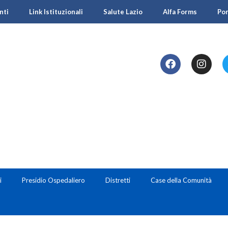
nti
Link Istituzionali
Salute Lazio
Alfa Forms
Po
i
Presidio Ospedaliero
Distretti
Case della Comunità