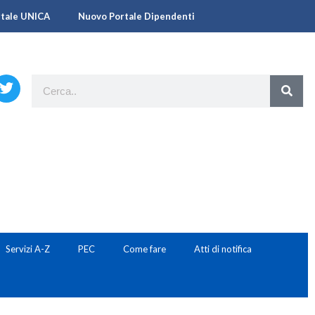
rtale UNICA
Nuovo Portale Dipendenti
Servizi A-Z
PEC
Come fare
Atti di notifica