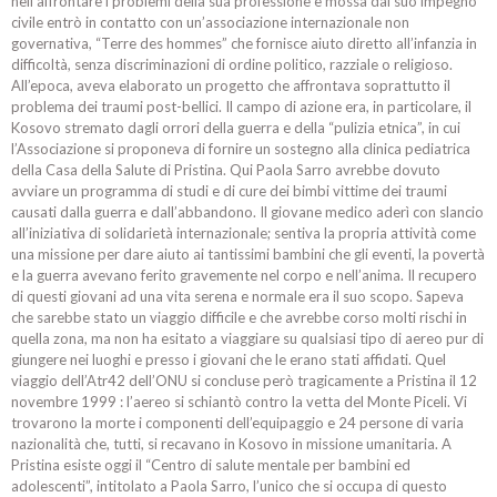
nell’affrontare i problemi della sua professione e mossa dal suo impegno
civile entrò in contatto con un’associazione internazionale non
governativa, “Terre des hommes” che fornisce aiuto diretto all’infanzia in
difficoltà, senza discriminazioni di ordine politico, razziale o religioso.
All’epoca, aveva elaborato un progetto che affrontava soprattutto il
problema dei traumi post-bellici. Il campo di azione era, in particolare, il
Kosovo stremato dagli orrori della guerra e della “pulizia etnica”, in cui
l’Associazione si proponeva di fornire un sostegno alla clinica pediatrica
della Casa della Salute di Pristina. Qui Paola Sarro avrebbe dovuto
avviare un programma di studi e di cure dei bimbi vittime dei traumi
causati dalla guerra e dall’abbandono. Il giovane medico aderì con slancio
all’iniziativa di solidarietà internazionale; sentiva la propria attività come
una missione per dare aiuto ai tantissimi bambini che gli eventi, la povertà
e la guerra avevano ferito gravemente nel corpo e nell’anima. Il recupero
di questi giovani ad una vita serena e normale era il suo scopo. Sapeva
che sarebbe stato un viaggio difficile e che avrebbe corso molti rischi in
quella zona, ma non ha esitato a viaggiare su qualsiasi tipo di aereo pur di
giungere nei luoghi e presso i giovani che le erano stati affidati. Quel
viaggio dell’Atr42 dell’ONU si concluse però tragicamente a Pristina il 12
novembre 1999 : l’aereo si schiantò contro la vetta del Monte Piceli. Vi
trovarono la morte i componenti dell’equipaggio e 24 persone di varia
nazionalità che, tutti, si recavano in Kosovo in missione umanitaria. A
Pristina esiste oggi il “Centro di salute mentale per bambini ed
adolescenti”, intitolato a Paola Sarro, l’unico che si occupa di questo