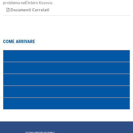
problema nell’intero Kosovo.
Documenti Correlati
COME ARRIVARE
In Auto
In Autobus
In Treno
Parcheggio
Orari