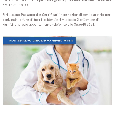
–
Attività intramoenia
per cani e gatti di proprietà : dal lunedì al giovedì
ore 14.30-18.00
Si rilasciano
Passaporti e Certificati internazionali
per l’
espatrio per
cani, gatti e furetti
(per i residenti nel Municipio X e Comune di
Fiumicino) previo appuntamento telefonico allo 0656483651.