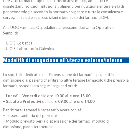
C.P.O. di farmaci, stupefacenti, dispositivi medici, antisettici e
disinfettanti, soluzioni infusionali, alimenti per nutrizione enterale e latti
per neonatologia secondo la normativa vigente e tutta la consulenza e
sorveglianza utile su prescrizioni e buon uso dei farmaci e DM.
Alla UOC Farmacia Ospedaliera afferiscono due Unità Operative
Semplici:
– U.O.S. Logistica
– U.O.S. Laboratorio Galenico
Modalità di erogazione all'utenza esterna/interna
Lo sportello dedicato alla dispensazione dei farmaci ai pazienti in
dimissione o ai pazienti che ritirano altre terapie farmacologiche presso la
farmacia ospedaliera segue i seguenti orari:
– Lunedì – Venerdì
dalle ore 1
0.00 alle ore 15.00
– Sabato
e
Prefestivi
dalle ore
09.00 alle ore 14.00
Per ritirare i farmaci è necessario avere con sé:
– Tessera sanitaria del paziente
– Modulo previsto per la dispensazione dei farmaci: modulo di
dimissione, piano terapeutico