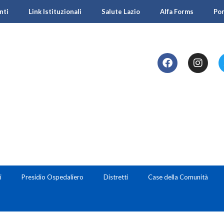
nti
Link Istituzionali
Salute Lazio
Alfa Forms
Po
i
Presidio Ospedaliero
Distretti
Case della Comunità