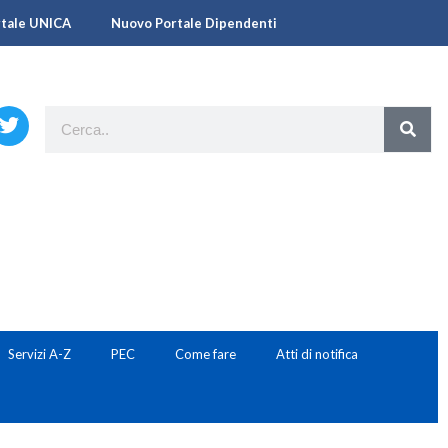
rtale UNICA
Nuovo Portale Dipendenti
Servizi A-Z
PEC
Come fare
Atti di notifica