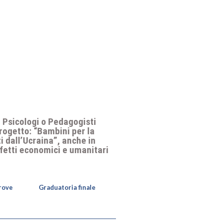
2 Psicologi o Pedagogisti
progetto: “Bambini per la
i dall’Ucraina”, anche in
ffetti economici e umanitari
prove
Graduatoria finale