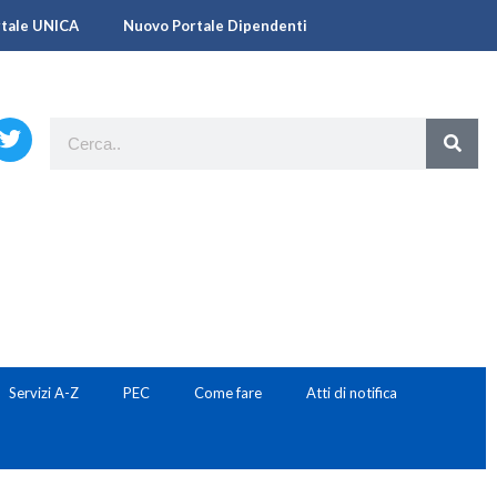
rtale UNICA
Nuovo Portale Dipendenti
Servizi A-Z
PEC
Come fare
Atti di notifica