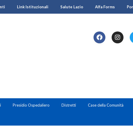
nti
Link Istituzionali
Salute Lazio
Alfa Forms
Po
i
Presidio Ospedaliero
Distretti
Case della Comunità