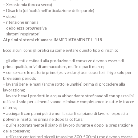
– Xerostomia (bocca secca)
– Disartria (difficoltà nell’articolazione delle parole)
– stipsi
– ritenzione urinaria
– debolezza progressiva
– sintomi respiratori
Ai primi sintomi chiamare IMMEDIATAMENTE il 118.
Ecco alcuni consigli pratici su come evitare questo tipo di rischio:
– gli alimenti destinati alla produzione di conserve devono essere di
prima qualità, privi di ammaccature, muffe o parti marce;
– conservare le materie prime (es. verdure) ben coperte in frigo solo per
brevissimi periodi;
– lavarsi bene le mani (anche sotto le unghie) prima di procedere alla
lavorazione;
– lavare bene i prodotti in acqua abbondante strofinandoli con spazzolini
utilizzati solo per alimenti, vanno eliminate completamente tutte le tracce
di terra;
– asciugarli con panni puliti e non lasciarli sul piano di lavoro, esposti a
polveri e insetti, né prima né dopo la cottura;
– pulire accuratamente il piano di lavoro durante e dopo la preparazione
delle conserve;
– utilizzare contenitori piccoli (massimo 300-500 ml.) che devono essere