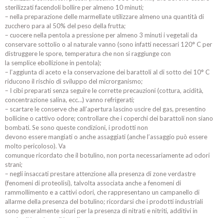
sterilizzati facendoli bollire per almeno 10 minuti;
– nella preparazione delle marmellate utilizzare almeno una quantità di
zucchero para al 50% del peso della frutta;
– cuocere nella pentola a pressione per almeno 3 minuti i vegetali da
conservare sottolio o al naturale vanno (sono infatti necessari 120° C per
distruggere le spore, temperatura che non si raggiunge con
la semplice ebollizione in pentola);
– l’aggiunta di aceto e la conservazione dei barattoli al di sotto dei 10° C
riducono il rischio di sviluppo del microrganismo;​
– I cibi preparati senza seguire le corrette precauzioni (cottura, acidità,
concentrazione salina, ecc…) vanno refrigerati;
– scartare le conserve che all’apertura lascino uscire del gas, presentino
bollicine o cattivo odore; controllare che i coperchi dei barattoli non siano
bombati. Se sono queste condizioni, i prodotti non
devono essere mangiati o anche assaggiati (anche l’assaggio può essere
molto pericoloso). Va
comunque ricordato che il botulino, non porta necessariamente ad odori
strani;
– negli insaccati prestare attenzione alla presenza di zone verdastre
(fenomeni di proteolisi), talvolta associata anche a fenomeni di
rammollimento e a cattivi odori, che rappresentano un campanello di
allarme della presenza del botulino; ricordarsi che i prodotti industriali
sono generalmente sicuri per la presenza di nitrati e nitriti, additivi in