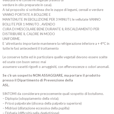
vellutate e le conserve vegetali (vasetti di
verdure in olio preparate in casa).
A tal proposito si sottolinea che le zuppe di legumi, cereali e verdure
VANNO PORTATE A BOLLORE E
MANTENUTE IN EBOLLIZIONE PER 3 MINUTI; le vellutate VANNO
BOLLITE PER 1 MINUTO , AVENDO
CURA DI MESCOLARE BENE DURANTE IL RISCALDAMENTO PER
DISTRIBUIRE IL CALORE IN MODO
UNIFORME.
E ’altrettanto importante mantenere la refrigerazione inferiore a + 4°C in
tutte le fasi antecedenti il trattamento
Le conserve tutte ed in particolare quelle vegetali devono essere scelte
ed usate con buon senso: mai
assumere vasetti rigonfi o arrugginiti, con effervescenze o odori anomali.
Se c’è un sospetto NON ASSAGGIARE, ma portare il prodotto
presso il Dipartimento di Prevenzione della
ASL.​
SINTOMI da considerare precocemente quali sospetto di botulismo.
– Diplopia (sdoppiamento della vista);
– Prtosi palpebrale (discesa della palpebra superiore)
– Midriasi (dilatazione eccessiva della pupilla)
– Disfagia (difficoltà nella deglutizione)