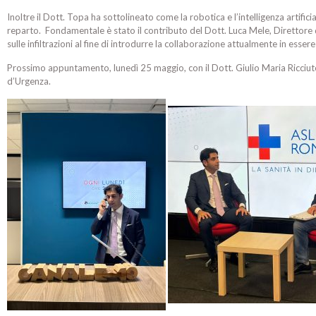
Inoltre il Dott. Topa ha sottolineato come la robotica e l’intelligenza artific
reparto. Fondamentale è stato il contributo del Dott. Luca Mele, Direttor
sulle infiltrazioni al fine di introdurre la collaborazione attualmente in essere
Prossimo appuntamento, lunedì 25 maggio, con il Dott. Giulio Maria Ricciu
d’Urgenza.