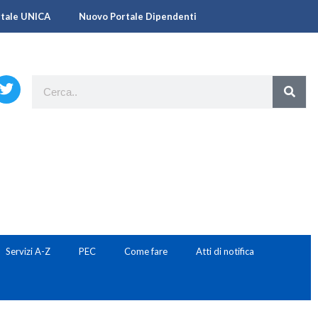
rtale UNICA
Nuovo Portale Dipendenti
Servizi A-Z
PEC
Come fare
Atti di notifica