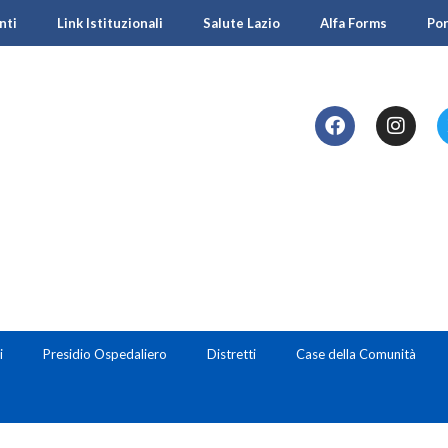
nti
Link Istituzionali
Salute Lazio
Alfa Forms
Po
i
Presidio Ospedaliero
Distretti
Case della Comunità